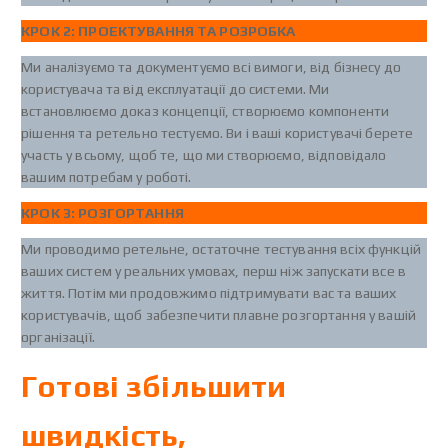
КРОК 2: ПРОЕКТУВАННЯ ТА РОЗРОБКА
Ми аналізуємо та документуємо всі вимоги, від бізнесу до
користувача та від експлуатації до системи. Ми
встановлюємо доказ концепції, створюємо компоненти
рішення та ретельно тестуємо. Ви і ваші користувачі берете
участь у всьому, щоб те, що ми створюємо, відповідало
вашим потребам у роботі.
КРОК 3: РОЗГОРТАННЯ
Ми проводимо ретельне, остаточне тестування всіх функцій
ваших систем у реальних умовах, перш ніж запускати все в
життя. Потім ми продовжимо підтримувати вас та ваших
користувачів, щоб забезпечити плавне розгортання у вашій
організації.
Готові збільшити
швидкість,