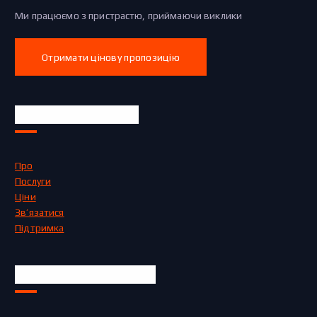
Ми працюємо з пристрастю, приймаючи виклики
Отримати цінову пропозицію
Швидкі посилання
Про
Послуги
Ціни
Зв’язатися
Підтримка
Офіційна інформація