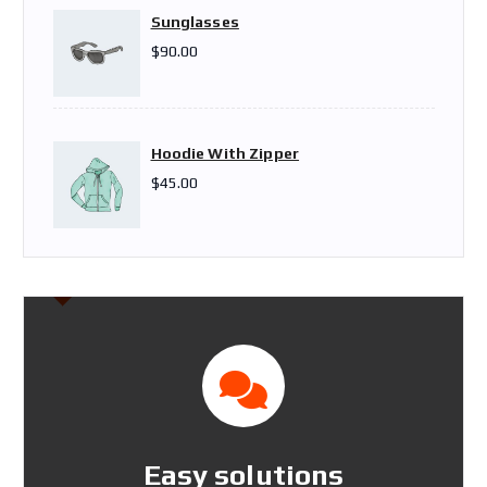
І
Ч
Sunglasses
Н
Н
$
90.00
А
А
Л
Ц
Ь
І
Н
Н
Hoodie With Zipper
А
А
Ц
:
$
45.00
І
$
Н
1
А
6
:
.
$
0
1
0
8
.
.
0
0
.
Easy solutions