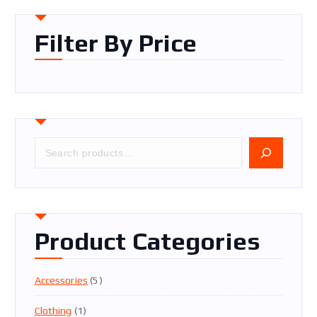
Filter By Price
S
e
a
r
c
h
Product Categories
P
r
o
5
Accessories
5
d
Т
u
1
Clothing
1
О
c