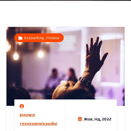
,
Accounting
Finance
відомчі
Жов, Нд, 2022
телекомунікаційні