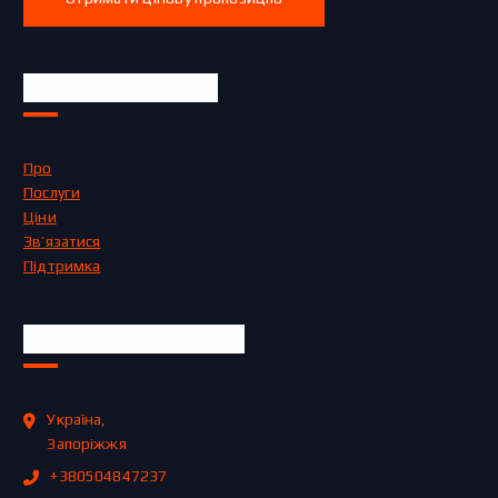
Швидкі посилання
Про
Послуги
Ціни
Зв’язатися
Підтримка
Офіційна інформація
Україна,
Запоріжжя
+380504847237