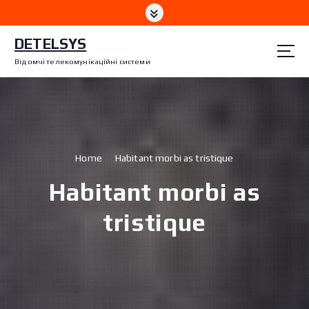
S
k
i
DETELSYS
p
Відомчі телекомунікаційні системи
t
o
c
o
n
t
Home
Habitant morbi as tristique
e
n
Habitant morbi as
t
tristique