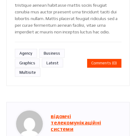
tristique aenean habitasse mattis sociis feugiat
conubia mus auctor praesent urna tincidunt taciti dui
lobortis nullam. Mattis placerat feugiat ridiculus sed a
per curae fermentum aenean facilisi, vitae urna
imperdiet ac mauris non inceptos luctus hac odio.
Agency
Business
Graphics
Latest
Comments (0)
Multisite
відомчі
телекомунікаційні
системи