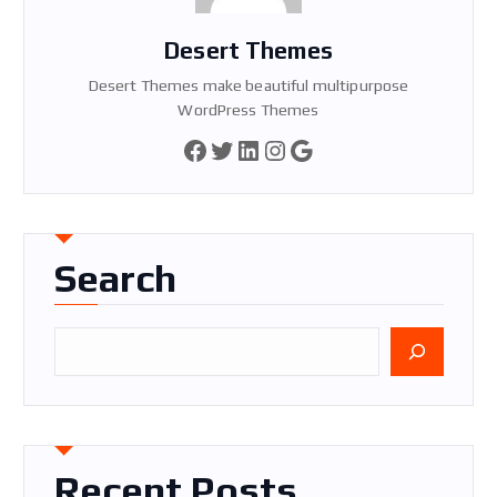
Desert Themes
Desert Themes make beautiful multipurpose
WordPress Themes
Facebook
Twitter
LinkedIn
Instagram
Google
Search
П
о
ш
у
к
Recent Posts