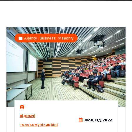
,
,
Agency
Business
Masonry
відомчі
Жов, Нд, 2022
телекомунікаційні