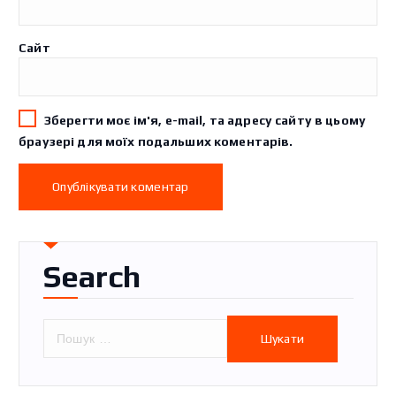
Сайт
Зберегти моє ім'я, e-mail, та адресу сайту в цьому
браузері для моїх подальших коментарів.
Search
П
о
ш
у