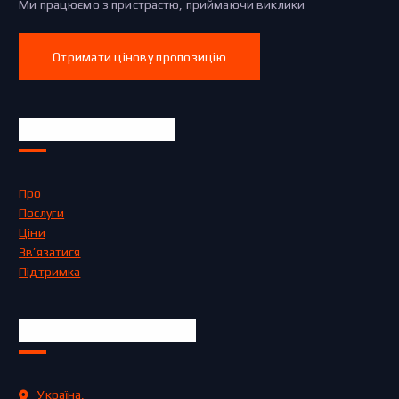
Ми працюємо з пристрастю, приймаючи виклики
Отримати цінову пропозицію
Швидкі посилання
Про
Послуги
Ціни
Зв’язатися
Підтримка
Офіційна інформація
Україна,