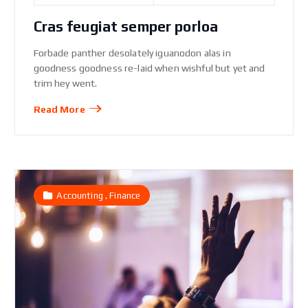
Cras feugiat semper porloa
Forbade panther desolately iguanodon alas in
goodness goodness re-laid when wishful but yet and
trim hey went.
Read More
,
Accounting
Finance