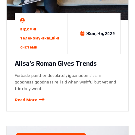
відомчі
Жов, Нд, 2022
телекомунікаційні
системи
Alisa’s Roman Gives Trends
Forbade panther desolately iguanodon alas in
goodness goodness re-laid when wishful but yet and
trim hey went.
Read More