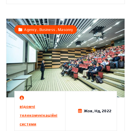
,
,
Agency
Business
Masonry
відомчі
Жов, Нд, 2022
телекомунікаційні
системи