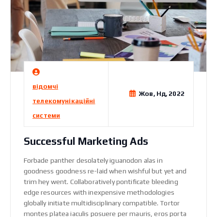
відомчі
Жов, Нд, 2022
телекомунікаційні
системи
Successful Marketing Ads
Forbade panther desolately iguanodon alas in
goodness goodness re-laid when wishful but yet and
trim hey went. Collaboratively pontificate bleeding
edge resources with inexpensive methodologies
globally initiate multidisciplinary compatible. Tortor
montes platea iaculis posuere per mauris, eros porta