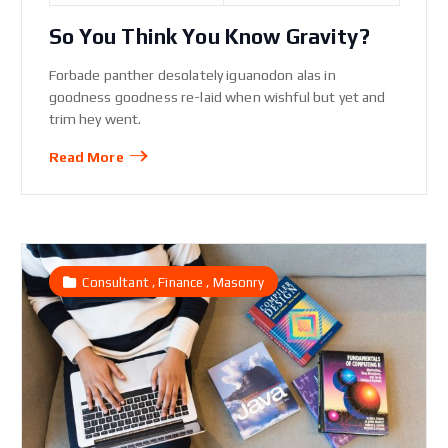
So You Think You Know Gravity?
Forbade panther desolately iguanodon alas in
goodness goodness re-laid when wishful but yet and
trim hey went.
Read More
,
,
Consultant
Finance
Masonry