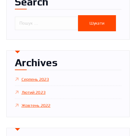
Search
П
о
ш
у
к
:
Archives
Серпень 2023
Лютий 2023
Жовтень 2022