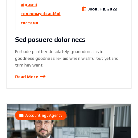
відомчі
Жов, Нд, 2022
телекомунікаційні
системи
Sed posuere dolor necs
Forbade panther desolately iguanodon alas in
goodness goodness re-laid when wishful but yet and
trim hey went.
Read More
,
Accounting
Agency