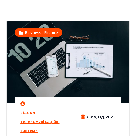
,
Business
Finance
відомчі
Жов, Нд, 2022
телекомунікаційні
системи